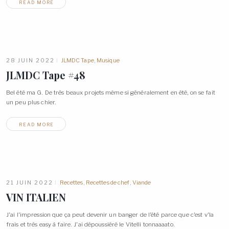
READ MORE
28 JUIN 2022
JLMDC Tape
,
Musique
JLMDC Tape
#48
Bel été ma G. De très beaux projets même si généralement en été, on se fait
un peu plus
chier.
READ MORE
21 JUIN 2022
Recettes
,
Recettes de chef
,
Viande
VIN
ITALIEN
J’ai l’impression que ça peut devenir un banger de l’été parce que c’est v’la
frais et très easy à faire. J’ai dépoussiéré le Vitelli tonnaaaato.