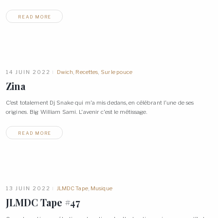
READ MORE
14 JUIN 2022
Dwich
,
Recettes
,
Sur le pouce
Zina
C’est totalement Dj Snake qui m’a mis dedans, en célébrant l’une de ses
origines. Big William Sami. L’avenir c’est le
métissage.
READ MORE
13 JUIN 2022
JLMDC Tape
,
Musique
JLMDC Tape
#47