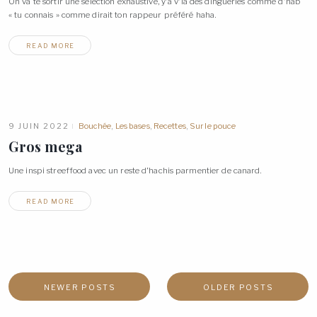
On va te sortir une sélection exhaustive, y’a v’la des dingueries comme d’hab
« tu connais » comme dirait ton rappeur préféré
haha.
READ MORE
9 JUIN 2022
Bouchée
,
Les bases
,
Recettes
,
Sur le pouce
Gros
mega
Une inspi streeffood avec un reste d’hachis parmentier de
canard.
READ MORE
NEWER POSTS
OLDER POSTS