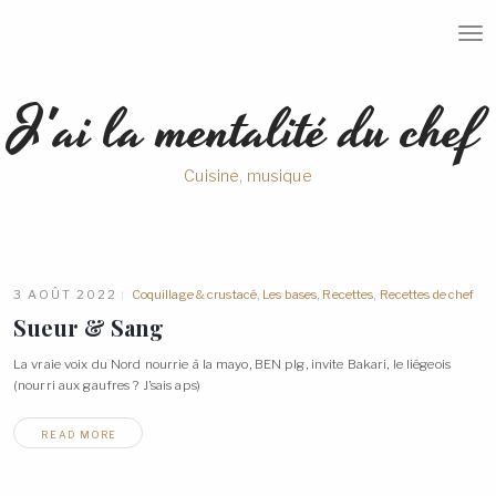
T
O
G
G
J'ai la mentalité du chef
L
E
N
A
Cuisine, musique
V
I
G
A
T
I
O
3 AOÛT 2022
Coquillage & crustacé
,
Les bases
,
Recettes
,
Recettes de chef
N
Sueur &
Sang
La vraie voix du Nord nourrie à la mayo, BEN plg, invite Bakari, le liégeois
(nourri aux gaufres ? J’sais
aps)
READ MORE