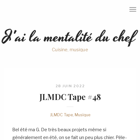
T
O
G
G
J'ai la mentalité du chef
L
E
N
A
Cuisine, musique
V
I
G
A
T
I
O
N
28 JUIN 2022
JLMDC Tape
#48
JLMDC Tape
,
Musique
Bel été ma G. De très beaux projets même si
généralement en été, on se fait un peu plus chier. Pêle-