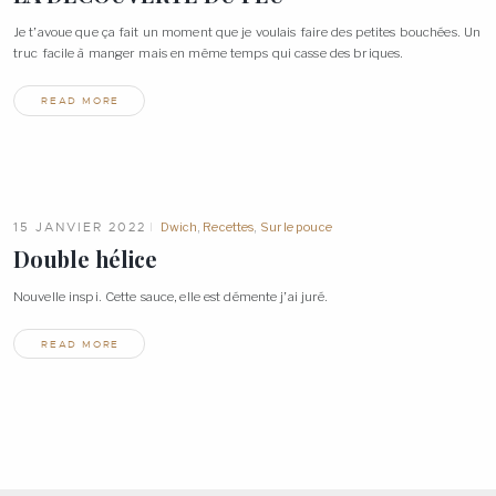
Je t’avoue que ça fait un moment que je voulais faire des petites bouchées. Un
truc facile à manger mais en même temps qui casse des
briques.
READ MORE
15 JANVIER 2022
Dwich
,
Recettes
,
Sur le pouce
Double
hélice
Nouvelle inspi. Cette sauce, elle est démente j’ai
juré.
READ MORE