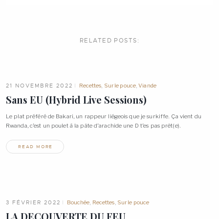
RELATED
POSTS:
21 NOVEMBRE 2022
Recettes
,
Sur le pouce
,
Viande
Sans EU (Hybrid Live
Sessions)
Le plat préféré de Bakari, un rappeur liégeois que je surkiffe. Ça vient du
Rwanda, c’est un poulet à la pâte d’arachide une D t’es pas
prêt(e).
READ MORE
3 FÉVRIER 2022
Bouchée
,
Recettes
,
Sur le pouce
LA DECOUVERTE DU
FEU