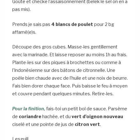
Goûte et checke l’assaisonnement (belek le sel on en a
pas mis).
Prends je sais pas
4 blancs de poulet
pour 2 bg
affamé(e)s.
Découpe des gros cubes. Masse-les gentillement
avec la marinade. Et laisse reposer au moins 1h au frais.
Plante-les sur des piques à brochettes ou comme à
l’Indonésienne sur des bâtons de citronnelle. Une
poêle bien chaude avec de l’huile et une noix de beurre.
Fais bien dorer chaque face. Puis baisse le feu à moyen
et couvre pendant quelques minutes. Retire-les.
Pour la finition,
fais-toi un petit bol de sauce. Parsème
de
coriandre
hachée, et du
vert d’oignon nouveau
ciselé et une pointe de jus de
citron vert
.
Lesguill.