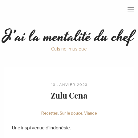
T
O
G
G
J'ai la mentalité du chef
L
E
N
A
Cuisine, musique
V
I
G
A
T
I
O
N
13 JANVIER 2023
Zulu
Cena
Recettes
,
Sur le pouce
,
Viande
Une inspi venue d’Indonésie.