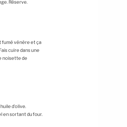
nge. Réserve.
oût fumé vénère et ça
Fais cuire dans une
ne noisette de
huile d’olive.
l en sortant du four.