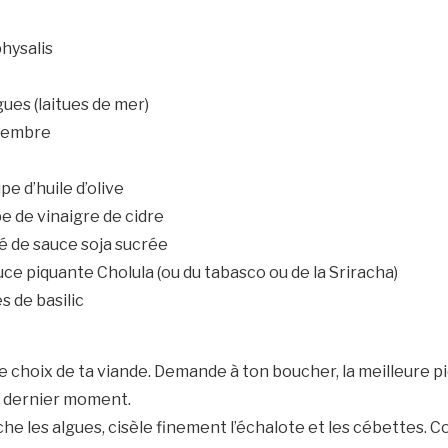
hysalis
gues (laitues de mer)
ngembre
pe d’huile d’olive
pe de vinaigre de cidre
fé de sauce soja sucrée
ce piquante Cholula (ou du tabasco ou de la Sriracha)
s de basilic
e choix de ta viande. Demande à ton boucher, la meilleure p
u dernier moment.
che les algues, cisèle finement l’échalote et les cébettes. C