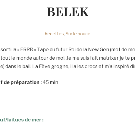
BELEK
Recettes
,
Sur le pouce
orti la « ERRR » Tape du futur Roi de la New Gen (mot de me
à tout le monde autour de moi. Je me suis fait matrixer je te 
e) dans le bail. La Fève grogne, il a les crocs et m’a inspiré di
 de préparation :
45 min
uf/laitues de mer :