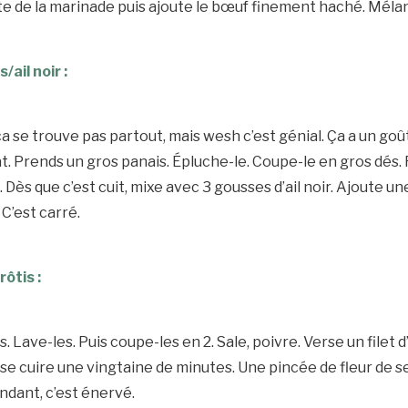
ste de la marinade puis ajoute le bœuf finement haché. Méla
/ail noir :
ir ça se trouve pas partout, mais wesh c’est génial. Ça a un g
at. Prends un gros panais. Épluche-le. Coupe-le en gros dés. 
. Dès que c’est cuit, mixe avec 3 gousses d’ail noir. Ajoute u
 C’est carré.
ôtis :
. Lave-les. Puis coupe-les en 2. Sale, poivre. Verse un filet d’
se cuire une vingtaine de minutes. Une pincée de fleur de se
ondant, c’est énervé.