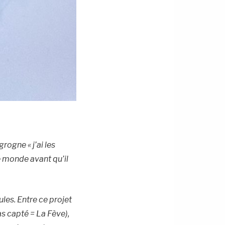
rogne « j’ai les
le monde avant qu’il
les. Entre ce projet
as capté = La Fève),