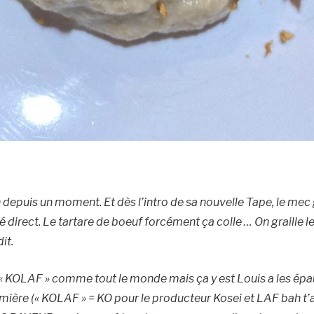
depuis un moment. Et dès l’intro de sa nouvelle Tape, le mec g
ré direct. Le tartare de boeuf forcément ça colle … On graille 
it.
 « KOLAF » comme tout le monde mais ça y est Louis a les épau
lumière (« KOLAF » = KO pour le producteur Kosei et LAF bah t’