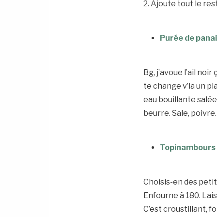
2. Ajoute tout le re
Purée de panais
Bg, j’avoue l’ail no
te change v’la un pl
eau bouillante salée
beurre. Sale, poivre.
Topinambours r
Choisis-en des petits
Enfourne à 180. Lais
C’est croustillant, f