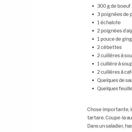
300 g de boeuf
3 poignées de p
1 échalote
2 poignées d’al
1 pouce de gi
2 cébettes
2 cuillères à sou
1 cuillère à sou
2 cuillères à ca
Quelques de sau
Quelques feuille
Chose importante, l
tartare. Coupe-la a
Dans un saladier, ha